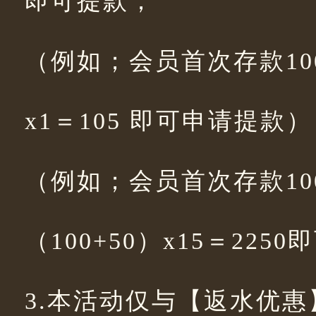
即可提款；
（例如；会员首次存款100
x1＝105 即可申请提款）
（例如；会员首次存款10
（100+50）x15＝225
3.本活动仅与【返水优惠