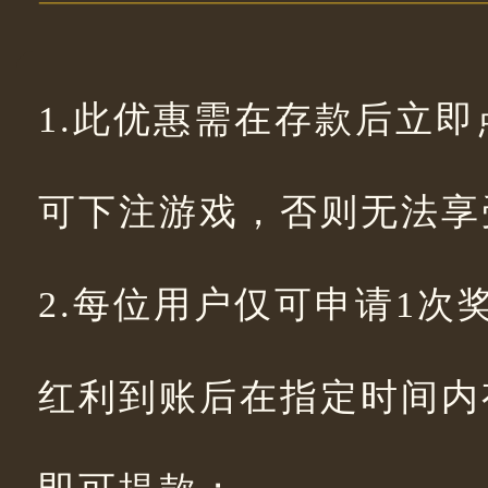
1.此优惠需在存款后立
可下注游戏，否则无法享
2.每位用户仅可申请1次
红利到账后在指定时间内